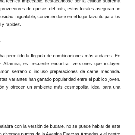
na técnica impecable, destacándose por la calidad suprema
 proveedores de quesos del país, estos locales aseguran un
ad inigualable, convirtiéndose en el lugar favorito para los
 y rapidez.
a
ha permitido la llegada de combinaciones más audaces. En
y Altamira, es frecuente encontrar versiones que incluyen
 jamón serrano o incluso preparaciones de carne mechada.
estas variantes han ganado popularidad entre el público joven.
ión y ofrecen un ambiente más cosmopolita, ideal para una
alabra con la versión de budare, no se puede hablar de este
 En diversos puntos de la Avenida Fuerzas Armadas y el centro