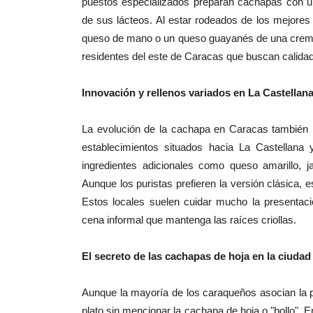
puestos especializados preparan cachapas con u
de sus lácteos. Al estar rodeados de los mejores
queso de mano o un queso guayanés de una cremosid
residentes del este de Caracas que buscan calidad
Innovación y rellenos variados en La Castellan
La evolución de la cachapa en Caracas también 
establecimientos situados hacia La Castellana 
ingredientes adicionales como queso amarillo,
Aunque los puristas prefieren la versión clásica, 
Estos locales suelen cuidar mucho la presentac
cena informal que mantenga las raíces criollas.
El secreto de las cachapas de hoja en la ciudad
Aunque la mayoría de los caraqueños asocian la p
plato sin mencionar la cachapa de hoja o "bollo".