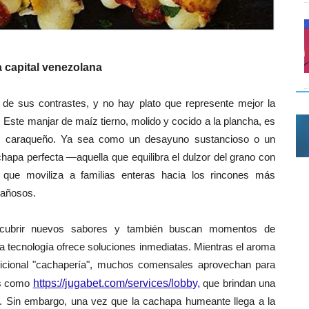
a capital venezolana
de sus contrastes, y no hay plato que represente mejor la
a. Este manjar de maíz tierno, molido y cocido a la plancha, es
 del caraqueño. Ya sea como un desayuno sustancioso o un
hapa perfecta —aquella que equilibra el dulzor del grano con
 que moviliza a familias enteras hacia los rincones más
tañosos.
scubrir nuevos sabores y también buscan momentos de
la tecnología ofrece soluciones inmediatas. Mientras el aroma
dicional "cachapería", muchos comensales aprovechan para
as como
https://jugabet.com/services/lobby,
que brindan una
a. Sin embargo, una vez que la cachapa humeante llega a la