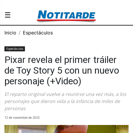
☰
Inicio
Espectáculos
Espectáculos
Pixar revela el primer tráiler
de Toy Story 5 con un nuevo
personaje (+Video)
El reparto original vuelve a reunirse una vez más, a los
personajes que dieron vida a la infancia de miles de
personas
12 de noviembre de 2025