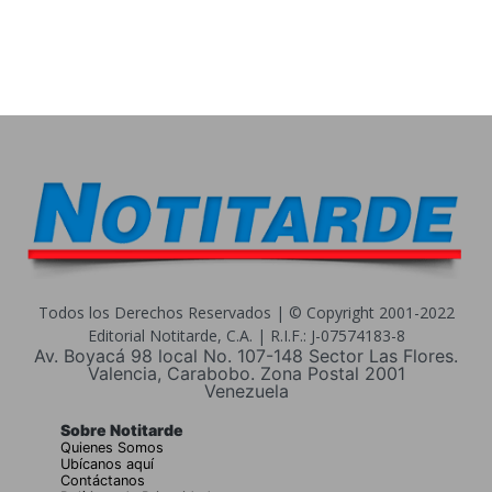
Todos los Derechos Reservados | © Copyright 2001-2022
Editorial Notitarde, C.A. | R.I.F.: J-07574183-8
Av. Boyacá 98 local No. 107-148 Sector Las Flores.
Valencia, Carabobo. Zona Postal 2001
Venezuela
Sobre Notitarde
Quienes Somos
Ubícanos aquí
Contáctanos