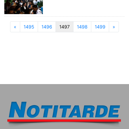
Previous
Next
«
1495
1496
1497
1498
1499
»