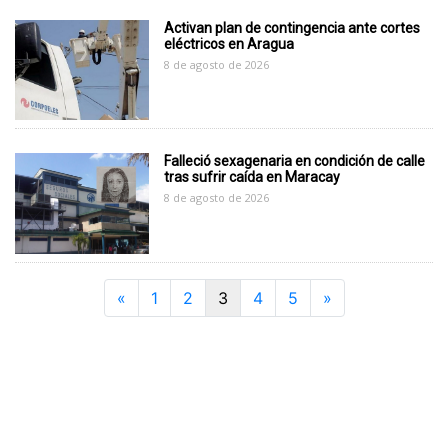
Activan plan de contingencia ante cortes
eléctricos en Aragua
8 de agosto de 2026
Falleció sexagenaria en condición de calle
tras sufrir caída en Maracay
8 de agosto de 2026
Previous
Next
«
1
2
3
4
5
»