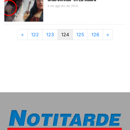
6 de agosto de 2026
Previous
Next
«
122
123
124
125
126
»