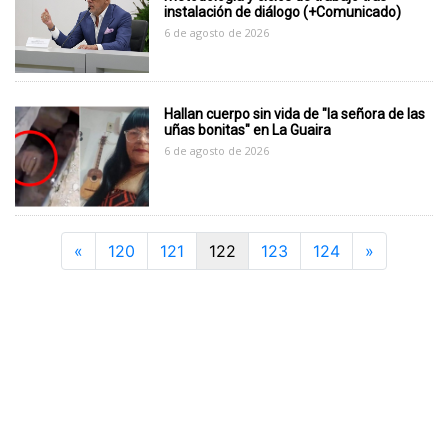
instalación de diálogo (+Comunicado)
6 de agosto de 2026
Hallan cuerpo sin vida de "la señora de las
uñas bonitas" en La Guaira
6 de agosto de 2026
Previous
Next
«
120
121
122
123
124
»