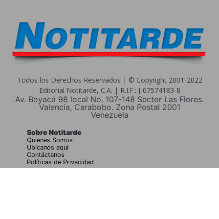
Todos los Derechos Reservados | © Copyright 2001-2022
Editorial Notitarde, C.A. | R.I.F.: J-07574183-8
Av. Boyacá 98 local No. 107-148 Sector Las Flores.
Valencia, Carabobo. Zona Postal 2001
Venezuela
Sobre Notitarde
Quienes Somos
Ubícanos aquí
Contáctanos
Políticas de Privacidad
Buscar