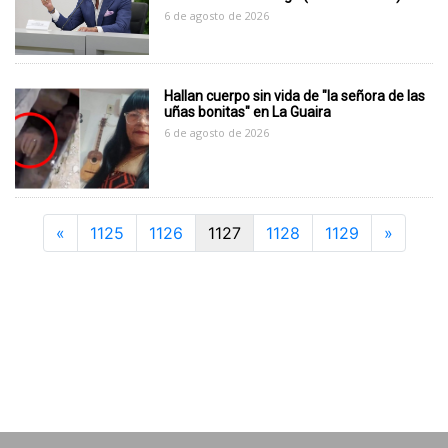
6 de agosto de 2026
Hallan cuerpo sin vida de "la señora de las
uñas bonitas" en La Guaira
6 de agosto de 2026
Previous
Next
«
1125
1126
1127
1128
1129
»