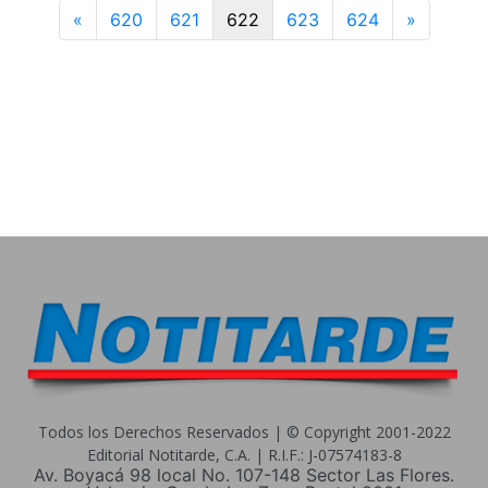
Previous
Next
«
620
621
622
623
624
»
Todos los Derechos Reservados | © Copyright 2001-2022
Editorial Notitarde, C.A. | R.I.F.: J-07574183-8
Av. Boyacá 98 local No. 107-148 Sector Las Flores.