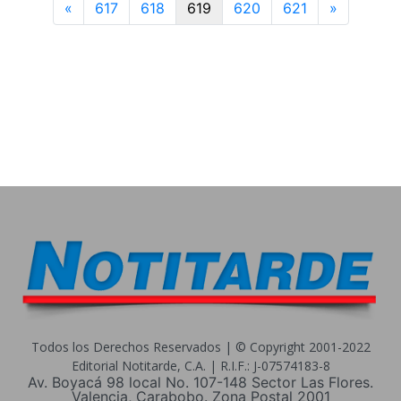
Previous
Next
«
617
618
619
620
621
»
Todos los Derechos Reservados | © Copyright 2001-2022
Editorial Notitarde, C.A. | R.I.F.: J-07574183-8
Av. Boyacá 98 local No. 107-148 Sector Las Flores.
Valencia, Carabobo. Zona Postal 2001