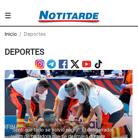
☰
Inicio
Deportes
DEPORTES
“Sentí que todo se volvió negro”: El desgarrador
relato de nadadora que se desmayó durante