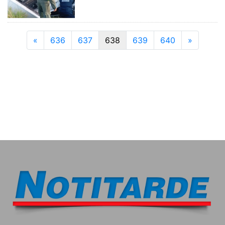
Previous
Next
«
636
637
638
639
640
»