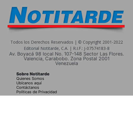
Todos los Derechos Reservados | © Copyright 2001-2022
Editorial Notitarde, C.A. | R.I.F.: J-07574183-8
Av. Boyacá 98 local No. 107-148 Sector Las Flores.
Valencia, Carabobo. Zona Postal 2001
Venezuela
Sobre Notitarde
Quienes Somos
Ubícanos aquí
Contáctanos
Políticas de Privacidad
Buscar