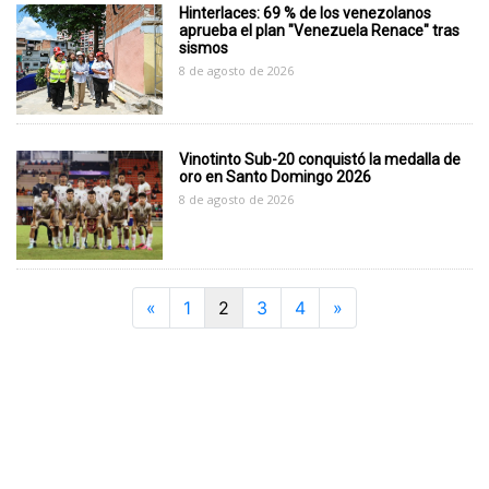
Hinterlaces: 69 % de los venezolanos
aprueba el plan "Venezuela Renace" tras
sismos
8 de agosto de 2026
Vinotinto Sub-20 conquistó la medalla de
oro en Santo Domingo 2026
8 de agosto de 2026
Previous
Next
«
1
2
3
4
»