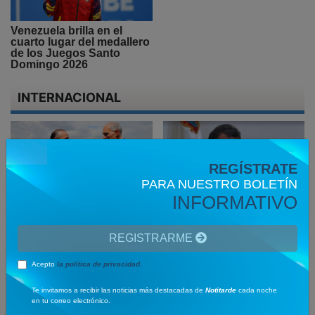
Venezuela brilla en el
cuarto lugar del medallero
de los Juegos Santo
Domingo 2026
INTERNACIONAL
REGÍSTRATE
PARA NUESTRO BOLETÍN
INFORMATIVO
Presidentes y líderes
Detienen al exgobernador
mundiales llegan a
Ángel Aguirre por el caso
Colombia para la
de la desaparición de los
REGISTRARME
posesión presidencial de
43 estudiantes de
De la Espriella
Ayotzinapa
Acepto
la política de privacidad.
Te invitamos a recibir las noticias más destacadas de
Notitarde
cada noche
en tu correo electrónico.