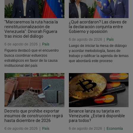
"Marcaremos la ruta hacia la
¿Qué acordaron? Las claves de
reinstitucionalización de
la declaración conjunta entre
Venezuela": Dinorah Figuera
Gobierno y oposición
tras inicio del diálogo
6 de agosto de 2026
|
País
6 de agosto de 2026
|
País
Luego de iniciar la mesa de diálogo
Figuera destacó que el encuentro
y acordar metodología, fases de
busca coordinar esfuerzos
trabajo y ratificar la agenda de temas
estratégicos en favor de la causa
que abordará este proceso
institucional del país
Decreto que prohíbe exportar
Binance lanza su tarjeta en
insumos de construcción regirá
Venezuela: ¿Estará disponible
hasta diciembre de 2026
para todos?
6 de agosto de 2026
|
País
6 de agosto de 2026
|
Economía