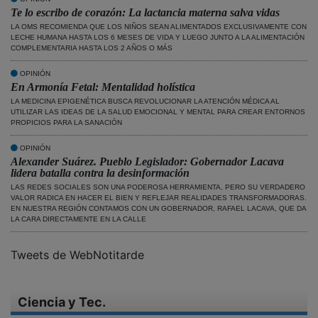
Te lo escribo de corazón: La lactancia materna salva vidas
LA OMS RECOMIENDA QUE LOS NIÑOS SEAN ALIMENTADOS EXCLUSIVAMENTE CON
LECHE HUMANA HASTA LOS 6 MESES DE VIDA Y LUEGO JUNTO A LA ALIMENTACIÓN
COMPLEMENTARIA HASTA LOS 2 AÑOS O MÁS
OPINIÓN
En Armonía Fetal: Mentalidad holística
LA MEDICINA EPIGENÉTICA BUSCA REVOLUCIONAR LA ATENCIÓN MÉDICA AL
UTILIZAR LAS IDEAS DE LA SALUD EMOCIONAL Y MENTAL PARA CREAR ENTORNOS
PROPICIOS PARA LA SANACIÓN
OPINIÓN
Alexander Suárez. Pueblo Legislador: Gobernador Lacava
lidera batalla contra la desinformación
LAS REDES SOCIALES SON UNA PODEROSA HERRAMIENTA, PERO SU VERDADERO
VALOR RADICA EN HACER EL BIEN Y REFLEJAR REALIDADES TRANSFORMADORAS.
EN NUESTRA REGIÓN CONTAMOS CON UN GOBERNADOR, RAFAEL LACAVA, QUE DA
LA CARA DIRECTAMENTE EN LA CALLE
Tweets de WebNotitarde
Ciencia y Tec.