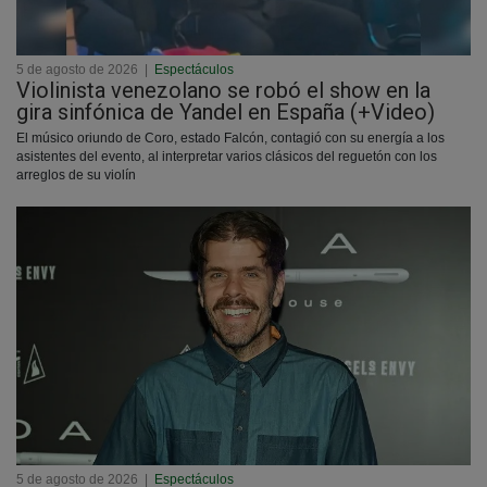
5 de agosto de 2026
|
Espectáculos
Violinista venezolano se robó el show en la
gira sinfónica de Yandel en España (+Video)
El músico oriundo de Coro, estado Falcón, contagió con su energía a los
asistentes del evento, al interpretar varios clásicos del reguetón con los
arreglos de su violín
5 de agosto de 2026
|
Espectáculos