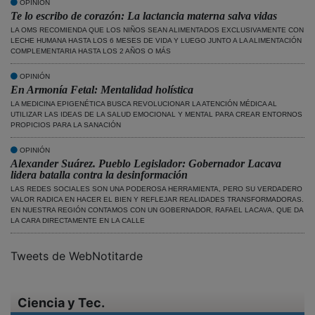
OPINIÓN
Te lo escribo de corazón: La lactancia materna salva vidas
LA OMS RECOMIENDA QUE LOS NIÑOS SEAN ALIMENTADOS EXCLUSIVAMENTE CON
LECHE HUMANA HASTA LOS 6 MESES DE VIDA Y LUEGO JUNTO A LA ALIMENTACIÓN
COMPLEMENTARIA HASTA LOS 2 AÑOS O MÁS
OPINIÓN
En Armonía Fetal: Mentalidad holística
LA MEDICINA EPIGENÉTICA BUSCA REVOLUCIONAR LA ATENCIÓN MÉDICA AL
UTILIZAR LAS IDEAS DE LA SALUD EMOCIONAL Y MENTAL PARA CREAR ENTORNOS
PROPICIOS PARA LA SANACIÓN
OPINIÓN
Alexander Suárez. Pueblo Legislador: Gobernador Lacava
lidera batalla contra la desinformación
LAS REDES SOCIALES SON UNA PODEROSA HERRAMIENTA, PERO SU VERDADERO
VALOR RADICA EN HACER EL BIEN Y REFLEJAR REALIDADES TRANSFORMADORAS.
EN NUESTRA REGIÓN CONTAMOS CON UN GOBERNADOR, RAFAEL LACAVA, QUE DA
LA CARA DIRECTAMENTE EN LA CALLE
Tweets de WebNotitarde
Ciencia y Tec.