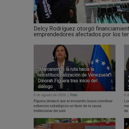
Delcy Rodríguez otorgó financiamien
emprendedores afectados por los ter
"Marcaremos la ruta hacia la
reinstitucionalización de Venezuela":
Dinorah Figuera tras inicio del
diálogo
6 de agosto de 2026
|
País
6 
Figuera destacó que el encuentro busca coordinar
Lue
esfuerzos estratégicos en favor de la causa
met
institucional del país
de