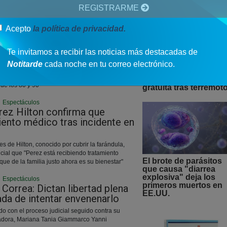
REGISTRARME
|
Espectáculos
Acepto
la política de privacidad.
o mejor de Témpano,
ditus” tiene nueva fecha en
Te invitamos a recibir las noticias más destacadas de
Notitarde
cada noche en tu correo electrónico.
3 Voces, 3 historias” con Alexis Peña, Pedro
HOPE habilita atenci
do promete un repertorio variado y un recorrido
psicológica digital y
de los 80 y 90
gratuita tras terremot
|
Espectáculos
rez Hilton confirma que
iento médico tras incidente en
es de Hilton, conocido por cubrir la farándula,
icial que "Perez está recibiendo tratamiento
El brote de parásitos
que de la familia justo ahora es su bienestar"
que causa "diarrea
explosiva" deja los
|
Espectáculos
primeros muertos en
 Correa: Dictan libertad plena
EE.UU.
ada de intentar envenenarlo
do con el proceso judicial seguido contra su
adora, Mariana Tania Giammarco Yanni