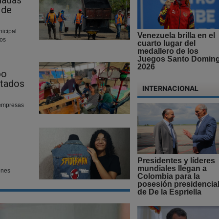
ladas
 de
nicipal
Venezuela brilla en el
jos
cuarto lugar del
medallero de los
Juegos Santo Domin
2026
bo
ctados
INTERNACIONAL
 empresas
Presidentes y líderes
mundiales llegan a
ones
Colombia para la
posesión presidencia
de De la Espriella