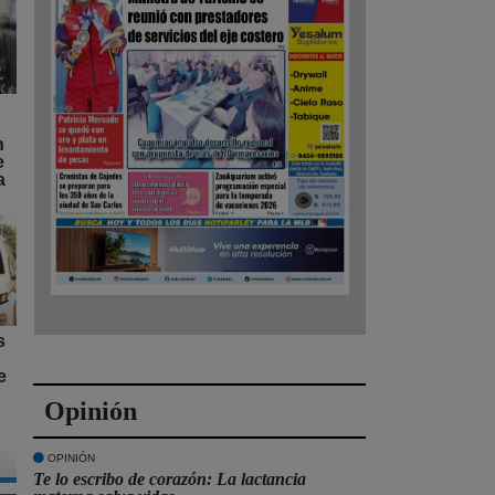
n
e
a
s
e
Opinión
OPINIÓN
Te lo escribo de corazón: La lactancia