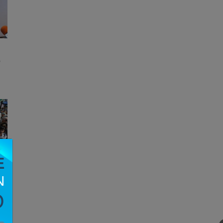
e
E
N
O