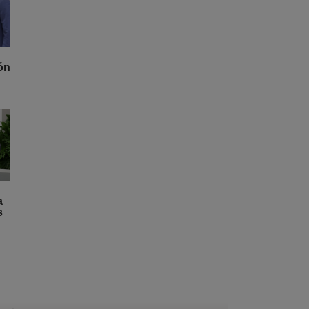
ón
a
s