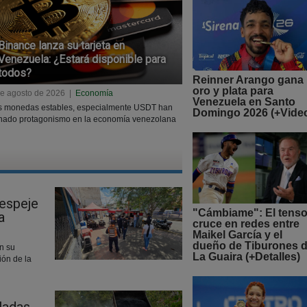
Binance lanza su tarjeta en
Venezuela: ¿Estará disponible para
todos?
Reinner Arango gana
oro y plata para
de agosto de 2026
|
Economía
Venezuela en Santo
s monedas estables, especialmente USDT han
Domingo 2026 (+Vide
nado protagonismo en la economía venezolana
despeje
"Cámbiame": El tens
a
cruce en redes entre
Maikel García y el
dueño de Tiburones 
n su
La Guaira (+Detalles)
ión de la