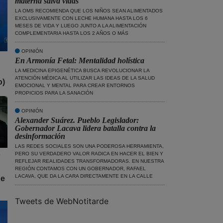
materna salva vidas
LA OMS RECOMIENDA QUE LOS NIÑOS SEAN ALIMENTADOS
EXCLUSIVAMENTE CON LECHE HUMANA HASTA LOS 6
MESES DE VIDA Y LUEGO JUNTO A LA ALIMENTACIÓN
COMPLEMENTARIA HASTA LOS 2 AÑOS O MÁS
OPINIÓN
En Armonía Fetal: Mentalidad holística
LA MEDICINA EPIGENÉTICA BUSCA REVOLUCIONAR LA
ATENCIÓN MÉDICA AL UTILIZAR LAS IDEAS DE LA SALUD
o)
EMOCIONAL Y MENTAL PARA CREAR ENTORNOS
PROPICIOS PARA LA SANACIÓN
OPINIÓN
Alexander Suárez. Pueblo Legislador:
Gobernador Lacava lidera batalla contra la
desinformación
LAS REDES SOCIALES SON UNA PODEROSA HERRAMIENTA,
o
PERO SU VERDADERO VALOR RADICA EN HACER EL BIEN Y
REFLEJAR REALIDADES TRANSFORMADORAS. EN NUESTRA
REGIÓN CONTAMOS CON UN GOBERNADOR, RAFAEL
LACAVA, QUE DA LA CARA DIRECTAMENTE EN LA CALLE
de
Tweets de WebNotitarde