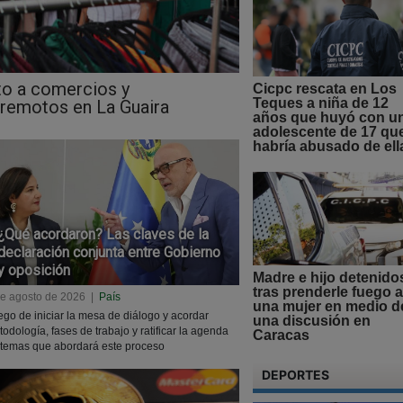
to a comercios y
Cicpc rescata en Los
Teques a niña de 12
remotos en La Guaira
años que huyó con u
adolescente de 17 qu
habría abusado de ell
¿Qué acordaron? Las claves de la
declaración conjunta entre Gobierno
y oposición
Madre e hijo detenido
tras prenderle fuego a
de agosto de 2026
|
País
una mujer en medio d
go de iniciar la mesa de diálogo y acordar
una discusión en
odología, fases de trabajo y ratificar la agenda
Caracas
 temas que abordará este proceso
DEPORTES