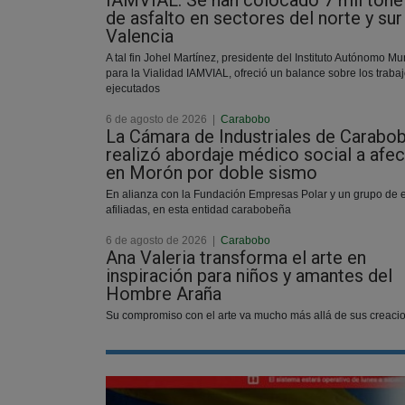
IAMVIAL: Se han colocado 7 mil tone
de asfalto en sectores del norte y sur
Valencia
A tal fin Johel Martínez, presidente del Instituto Autónomo Mu
para la Vialidad IAMVIAL, ofreció un balance sobre los traba
ejecutados
6 de agosto de 2026
|
Carabobo
La Cámara de Industriales de Carabo
realizó abordaje médico social a afe
en Morón por doble sismo
En alianza con la Fundación Empresas Polar y un grupo de
afiliadas, en esta entidad carabobeña
6 de agosto de 2026
|
Carabobo
Ana Valeria transforma el arte en
inspiración para niños y amantes del
Hombre Araña
Su compromiso con el arte va mucho más allá de sus creaci