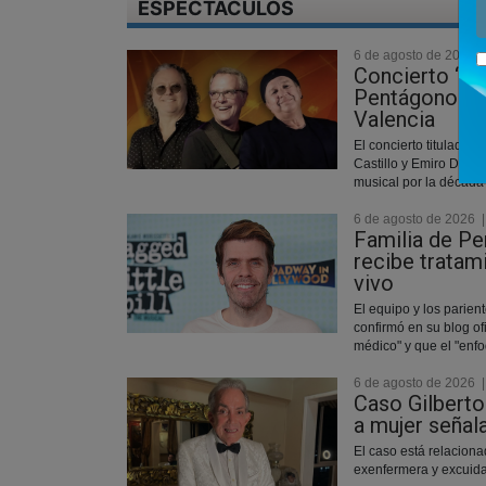
ESPECTÁCULOS
6 de agosto de 2026
Concierto “L
Pentágono y A
Valencia
El concierto titulado “
Castillo y Emiro Delga
musical por la década 
6 de agosto de 2026
Familia de Pe
recibe tratam
vivo
El equipo y los parient
confirmó en su blog of
médico" y que el "enfo
6 de agosto de 2026
Caso Gilberto
a mujer señal
El caso está relaciona
exenfermera y excuid