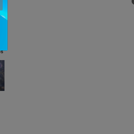
ón
os