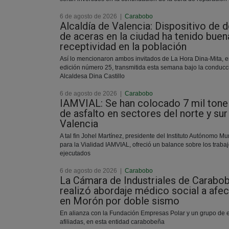
6 de agosto de 2026
|
Carabobo
Alcaldía de Valencia: Dispositivo de 
de aceras en la ciudad ha tenido buen
receptividad en la población
Así lo mencionaron ambos invitados de La Hora Dina-Mita, e
edición número 25, transmitida esta semana bajo la conducc
Alcaldesa Dina Castillo
6 de agosto de 2026
|
Carabobo
IAMVIAL: Se han colocado 7 mil tone
de asfalto en sectores del norte y sur
Valencia
A tal fin Johel Martínez, presidente del Instituto Autónomo Mu
para la Vialidad IAMVIAL, ofreció un balance sobre los traba
ejecutados
6 de agosto de 2026
|
Carabobo
La Cámara de Industriales de Carabo
realizó abordaje médico social a afe
en Morón por doble sismo
En alianza con la Fundación Empresas Polar y un grupo de
afiliadas, en esta entidad carabobeña