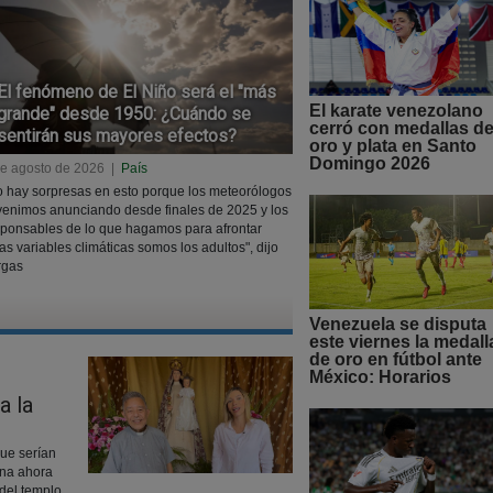
El fenómeno de El Niño será el "más
El karate venezolano
grande" desde 1950: ¿Cuándo se
cerró con medallas d
sentirán sus mayores efectos?
oro y plata en Santo
Domingo 2026
de agosto de 2026
|
País
 hay sorpresas en esto porque los meteorólogos
venimos anunciando desde finales de 2025 y los
ponsables de lo que hagamos para afrontar
as variables climáticas somos los adultos", dijo
rgas
Venezuela se disputa
este viernes la medall
de oro en fútbol ante
México: Horarios
a la
que serían
ona ahora
 del templo