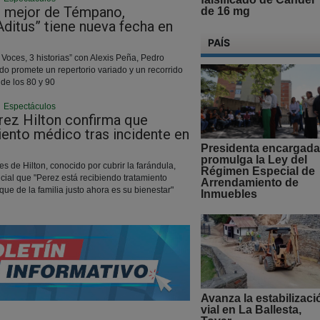
o mejor de Témpano,
de 16 mg
ditus” tiene nueva fecha en
PAÍS
3 Voces, 3 historias” con Alexis Peña, Pedro
do promete un repertorio variado y un recorrido
de los 80 y 90
|
Espectáculos
rez Hilton confirma que
iento médico tras incidente en
Presidenta encargada
promulga la Ley del
es de Hilton, conocido por cubrir la farándula,
Régimen Especial de
icial que "Perez está recibiendo tratamiento
Arrendamiento de
que de la familia justo ahora es su bienestar"
Inmuebles
Avanza la estabilizaci
vial en La Ballesta,