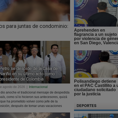
os para juntas de condominio:
Aprehenden en
flagrancia a un sujeto
por violencia de géne
en San Diego, Valenci
Petro se despide de la Casa de
Nariño en su último acto como
presidente de Colombia
Polisandiego detiene
en el PAC Castillito a 
de agosto de 2026
|
Internacional
ciudadano solicitado
dio anoche el tradicional mensaje de despedida
por la justicia
país, como sí lo hicieron sus antecesores, quizá
que ha prometido volver como jefe de la
DEPORTES
osición, después de tomar unas vacaciones