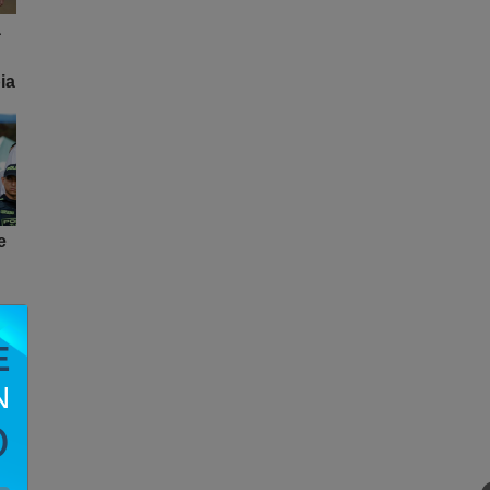
a
ia
e
E
N
O