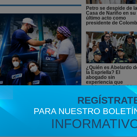
Petro se despide de l
Casa de Nariño en su
último acto como
presidente de Colomb
¿Quién es Abelardo d
la Espriella? El
abogado sin
experiencia que
gobierna a Colombia
REGÍSTRAT
SALUD
PARA NUESTRO BOLETÍ
INFORMATIV
bolistas del Caracas Fútbol
as familias de Venezuela
rtivo, pero son un claro recordatorio de que el