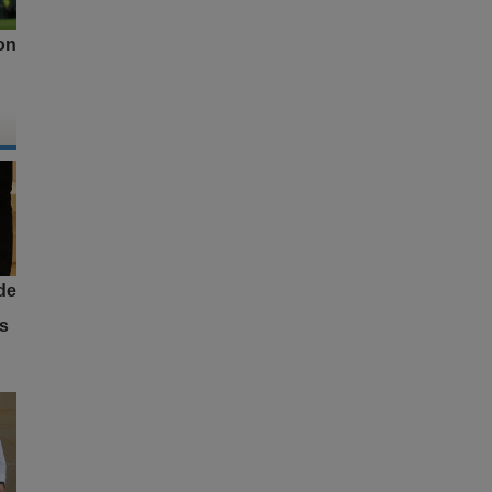
on
 de
os