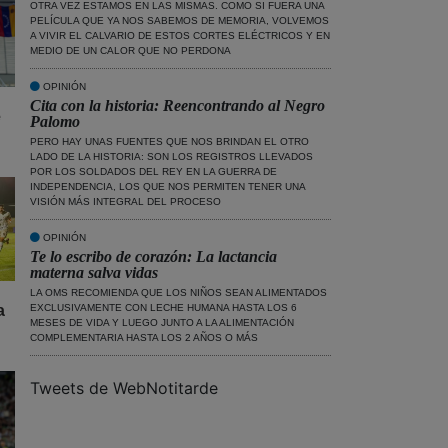
OTRA VEZ ESTAMOS EN LAS MISMAS. COMO SI FUERA UNA
PELÍCULA QUE YA NOS SABEMOS DE MEMORIA, VOLVEMOS
A VIVIR EL CALVARIO DE ESTOS CORTES ELÉCTRICOS Y EN
MEDIO DE UN CALOR QUE NO PERDONA
OPINIÓN
Cita con la historia: Reencontrando al Negro
e
Palomo
PERO HAY UNAS FUENTES QUE NOS BRINDAN EL OTRO
LADO DE LA HISTORIA: SON LOS REGISTROS LLEVADOS
POR LOS SOLDADOS DEL REY EN LA GUERRA DE
INDEPENDENCIA, LOS QUE NOS PERMITEN TENER UNA
VISIÓN MÁS INTEGRAL DEL PROCESO
OPINIÓN
Te lo escribo de corazón: La lactancia
materna salva vidas
LA OMS RECOMIENDA QUE LOS NIÑOS SEAN ALIMENTADOS
EXCLUSIVAMENTE CON LECHE HUMANA HASTA LOS 6
a
MESES DE VIDA Y LUEGO JUNTO A LA ALIMENTACIÓN
COMPLEMENTARIA HASTA LOS 2 AÑOS O MÁS
Tweets de WebNotitarde