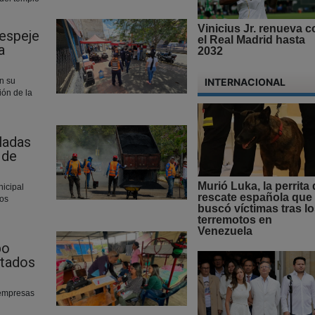
Vinicius Jr. renueva c
despeje
el Real Madrid hasta
a
2032
INTERNACIONAL
n su
ión de la
ladas
 de
Murió Luka, la perrita
nicipal
rescate española que
jos
buscó víctimas tras l
terremotos en
Venezuela
bo
ctados
 empresas