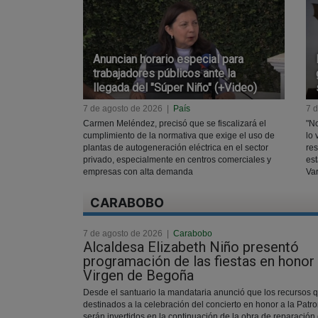
Anuncian horario especial para
trabajadores públicos ante la
llegada del "Súper Niño" (+Video)
7 de agosto de 2026
|
País
7 
Carmen Meléndez, precisó que se fiscalizará el
"No
cumplimiento de la normativa que exige el uso de
lo 
plantas de autogeneración eléctrica en el sector
res
privado, especialmente en centros comerciales y
est
empresas con alta demanda
Va
CARABOBO
7 de agosto de 2026
|
Carabobo
Alcaldesa Elizabeth Niño presentó
programación de las fiestas en honor 
Virgen de Begoña
Desde el santuario la mandataria anunció que los recursos 
destinados a la celebración del concierto en honor a la Patr
serán invertidos en la continuación de la obra de reparación