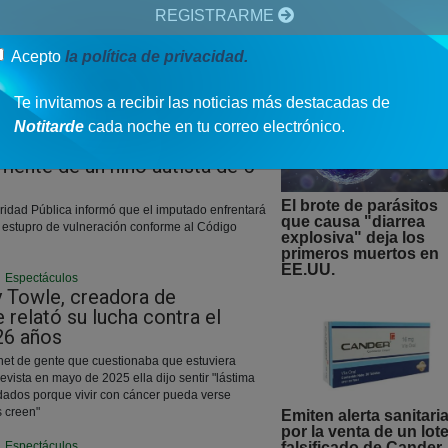
REGISTRARME
HOPE habilita atenci
psicológica digital y
Acepto
la política de privacidad.
gratuita tras terremot
Te invitamos a recibir las noticias más destacadas de
Notitarde
cada noche en tu correo electrónico.
|
Espectáculos
 actor brasileño acusado de
mente de un niño autista de 5
El brote de parásitos
ridad Pública informó que el imputado enfrentará
que causa "diarrea
e estupro de vulneración conforme al Código
explosiva" deja los
primeros muertos en
EE.UU.
|
Espectáculos
 Towle, creadora de
 relató su lucha contra el
 26 años
rnet de gente que cuestionaba que estuviera
evista en mayo de 2025 ella dijo sentir "lástima
dados porque vivir con cáncer pueda verse
s creen"
Emiten alerta sanitari
por la venta de un lot
|
Espectáculos
falsificado de Cander