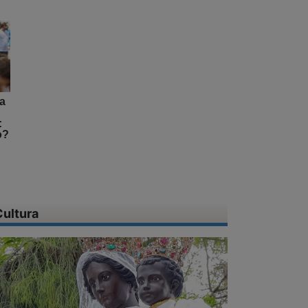
va
:
o?
Cultura