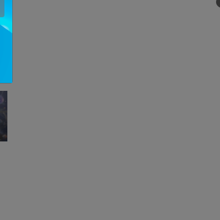
ón
os