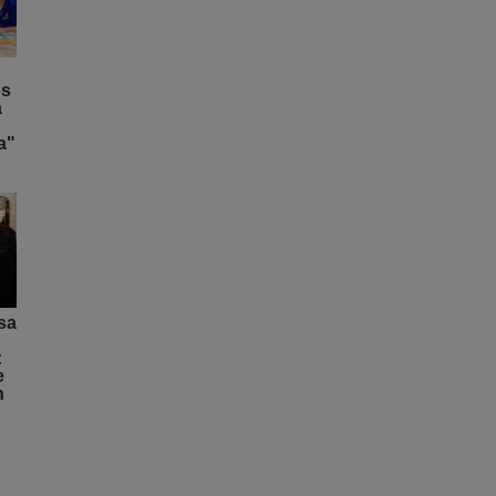
os
a
a"
sa
:
e
n