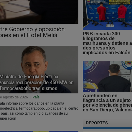
tre Gobierno y oposición:
PNB incauta 300
ones en el Hotel Meliá
kilogramos de
marihuana y detiene a
dos presuntos
implicados en Falcón
Ministro de Energía Eléctrica
anuncia recuperación de 450 MW en
Termocarabobo tras sismos
Aprehenden en
de agosto de 2026
|
País
flagrancia a un sujeto
alá informó sobre los daños en la planta
por violencia de géne
moeléctrica Termocarabobo, ubicada en el centro
en San Diego, Valenci
 país, así como también dio avances de su
cuperación
DEPORTES