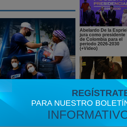
Abelardo De la Espriel
jura como presidente
de Colombia para el
periodo 2026-2030
(+Video)
Murió Luka, la perrita
REGÍSTRAT
rescate española que
buscó víctimas tras l
PARA NUESTRO BOLETÍ
terremotos en
Venezuela
INFORMATIV
bolistas del Caracas Fútbol
SALUD
as familias de Venezuela