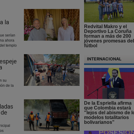
a la
Redvital Makro y el
Deportivo La Coruña
que serían
forman a más de 200
jóvenes promesas del
ona ahora
fútbol
 del templo
INTERNACIONAL
despeje
a
n su
ión de la
De la Espriella afirma
ladas
que Colombia estará
 de
"lejos del abismo de l
modelos totalitarios
bolivarianos"
nicipal
jos