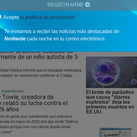
REGISTRARME
rtivo, pero son un claro recordatorio de que el
Acepto
la política de privacidad.
Te invitamos a recibir las noticias más destacadas de
HOPE habilita atenci
Notitarde
cada noche en tu correo electrónico.
psicológica digital y
|
Espectáculos
gratuita tras terremot
 actor brasileño acusado de
mente de un niño autista de 5
ridad Pública informó que el imputado enfrentará
e estupro de vulneración conforme al Código
|
Espectáculos
El brote de parásitos
 Towle, creadora de
que causa "diarrea
 relató su lucha contra el
explosiva" deja los
primeros muertos en
 26 años
EE.UU.
rnet de gente que cuestionaba que estuviera
evista en mayo de 2025 ella dijo sentir "lástima
dados porque vivir con cáncer pueda verse
s creen"