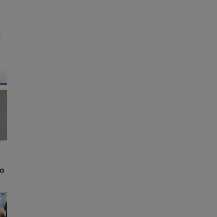
a
e
o