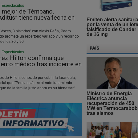
|
Espectáculos
o mejor de Témpano,
ditus” tiene nueva fecha en
Emiten alerta sanitari
por la venta de un lot
falsificado de Cander
3 Voces, 3 historias” con Alexis Peña, Pedro
de 16 mg
do promete un repertorio variado y un recorrido
de los 80 y 90
PAÍS
|
Espectáculos
rez Hilton confirma que
iento médico tras incidente en
es de Hilton, conocido por cubrir la farándula,
icial que "Perez está recibiendo tratamiento
que de la familia justo ahora es su bienestar"
Ministro de Energía
Eléctrica anuncia
recuperación de 450
MW en Termocarabob
tras sismos