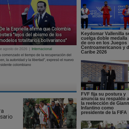
De la Espriella afirma que Colombia
Keydomar Vallenilla s
estará "lejos del abismo de los
cuelga doble medalla
modelos totalitarios bolivarianos"
de oro en los Juegos
Centroamericanos y d
de agosto de 2026
|
Internacional
Caribe 2026
 comenzado el tiempo de la recuperación del
en, la autoridad y la libertad", expresó el nuevo
esidente colombiano
FVF fija su postura y
anuncia su respaldo 
la reelección de Giann
Infantino como
ra
presidente de la FIFA
sario