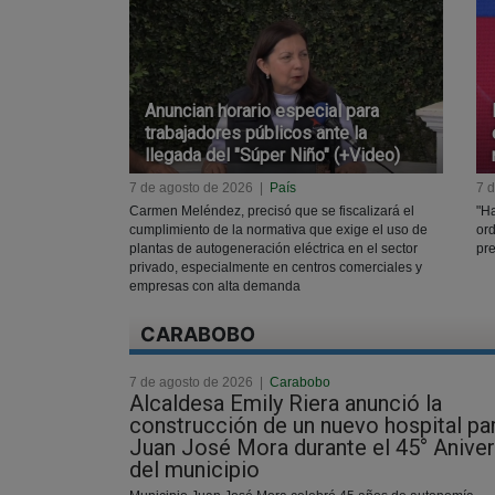
Anuncian horario especial para
trabajadores públicos ante la
llegada del "Súper Niño" (+Video)
7 de agosto de 2026
|
País
7 
Carmen Meléndez, precisó que se fiscalizará el
"Ha
cumplimiento de la normativa que exige el uso de
ord
plantas de autogeneración eléctrica en el sector
pr
privado, especialmente en centros comerciales y
empresas con alta demanda
CARABOBO
7 de agosto de 2026
|
Carabobo
Alcaldesa Emily Riera anunció la
construcción de un nuevo hospital pa
Juan José Mora durante el 45° Aniver
del municipio