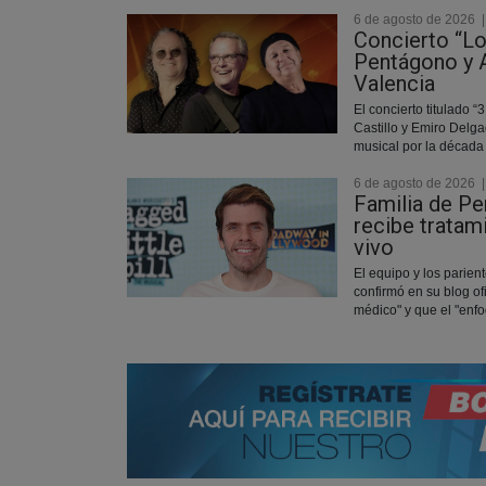
6 de agosto de 2026
Concierto “L
Pentágono y A
Valencia
El concierto titulado “
Castillo y Emiro Delga
musical por la década 
6 de agosto de 2026
Familia de Pe
recibe tratam
vivo
El equipo y los parient
confirmó en su blog of
médico" y que el "enfo