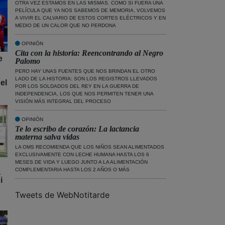
OTRA VEZ ESTAMOS EN LAS MISMAS. COMO SI FUERA UNA
PELÍCULA QUE YA NOS SABEMOS DE MEMORIA, VOLVEMOS
A VIVIR EL CALVARIO DE ESTOS CORTES ELÉCTRICOS Y EN
MEDIO DE UN CALOR QUE NO PERDONA
OPINIÓN
Cita con la historia: Reencontrando al Negro
e
Palomo
PERO HAY UNAS FUENTES QUE NOS BRINDAN EL OTRO
LADO DE LA HISTORIA: SON LOS REGISTROS LLEVADOS
el
POR LOS SOLDADOS DEL REY EN LA GUERRA DE
INDEPENDENCIA, LOS QUE NOS PERMITEN TENER UNA
VISIÓN MÁS INTEGRAL DEL PROCESO
OPINIÓN
Te lo escribo de corazón: La lactancia
materna salva vidas
LA OMS RECOMIENDA QUE LOS NIÑOS SEAN ALIMENTADOS
EXCLUSIVAMENTE CON LECHE HUMANA HASTA LOS 6
MESES DE VIDA Y LUEGO JUNTO A LA ALIMENTACIÓN
COMPLEMENTARIA HASTA LOS 2 AÑOS O MÁS
a
i
Tweets de WebNotitarde