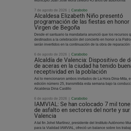
Municipio Juan José Mora celebró 45 años de autonomía
7 de agosto de 2026
|
Carabobo
Alcaldesa Elizabeth Niño presentó
programación de las fiestas en honor 
Virgen de Begoña
Desde el santuario la mandataria anunció que los recursos 
destinados a la celebración del concierto en honor a la Patr
serán invertidos en la continuación de la obra de reparación
6 de agosto de 2026
|
Carabobo
Alcaldía de Valencia: Dispositivo de 
de aceras en la ciudad ha tenido buen
receptividad en la población
Así lo mencionaron ambos invitados de La Hora Dina-Mita, e
edición número 25, transmitida esta semana bajo la conducc
Alcaldesa Dina Castillo
6 de agosto de 2026
|
Carabobo
IAMVIAL: Se han colocado 7 mil tone
de asfalto en sectores del norte y sur
Valencia
A tal fin Johel Martínez, presidente del Instituto Autónomo Mu
para la Vialidad IAMVIAL, ofreció un balance sobre los traba